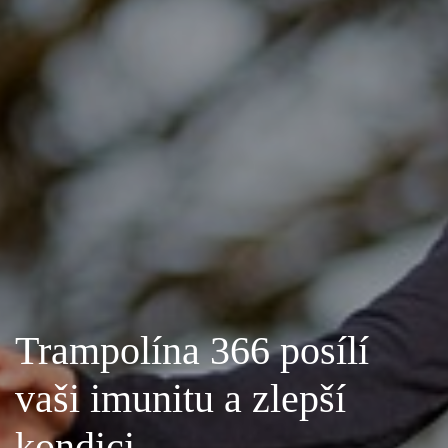
Trampolína 366 posílí
vaši imunitu a zlepší
kondici