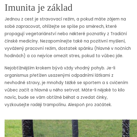
Imunita je základ
Jednou z cest je stravovací režim, a pokud máte zájem na
sobě zapracovat, ohlížejte se spíše po směrech, které
propagují vegetariánství nebo některé poznatky z Tradiční
čínské medicíny. Nezapomínejte také na pozitivní myšlení,
vyvážený pracovní režim, dostatek spánku (hlavně v nočních
hodinách) a co nejvíce omezit stres, pokud to vůbec jde.
Nejobtížnějším krokem bývá vždy vhodný pohyb. Je-li
organismus přetížen usazenými odpadními látkami z
nevhodné stravy, je mnohdy těžké se sportem a s cvičením
vůbec začít a hlavně u něho setrvat. Máte-li nějaké to kilo
navíc, bude se vám obtížně běhat a zvedat činky,
vyzkoušejte raději trampolínu. Alespoň pro začátek.