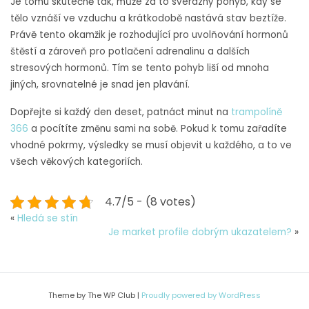
Je tomu skutečně tak, může za to svérázný pohyb, kdy se
tělo vznáší ve vzduchu a krátkodobě nastává stav beztíže.
Právě tento okamžik je rozhodující pro uvolňování hormonů
štěstí a zároveň pro potlačení adrenalinu a dalších
stresových hormonů. Tím se tento pohyb liší od mnoha
jiných, srovnatelné je snad jen plavání.
Dopřejte si každý den deset, patnáct minut na
trampolíně
366
a pocítíte změnu sami na sobě. Pokud k tomu zařadíte
vhodné pokrmy, výsledky se musí objevit u každého, a to ve
všech věkových kategoriích.
4.7/5 - (8 votes)
«
Hledá se stín
Je market profile dobrým ukazatelem?
»
Theme by The WP Club
|
Proudly powered by WordPress