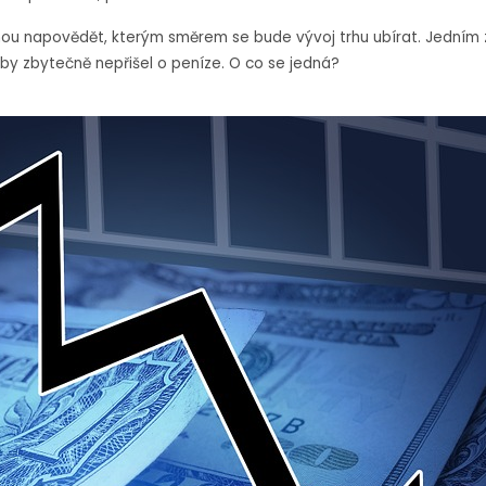
ohou napovědět, kterým směrem se bude vývoj trhu ubírat. Jedním z
y zbytečně nepřišel o peníze. O co se jedná?