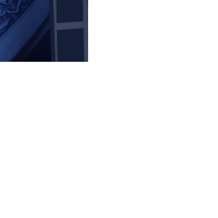
 alespoň trochu předvídat budoucí vývoj. To jde