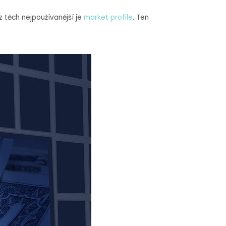
 těch nejpoužívanější je
market profile
. Ten