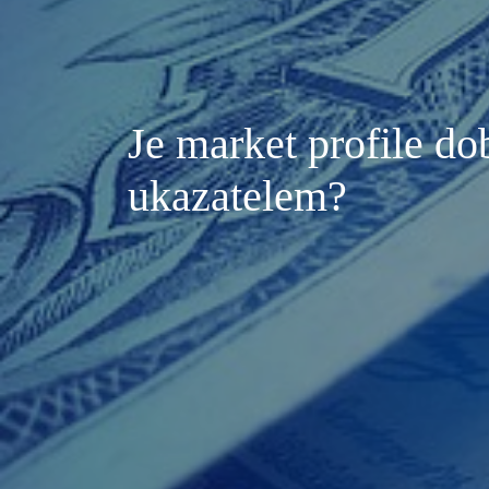
Je market profile d
ukazatelem?