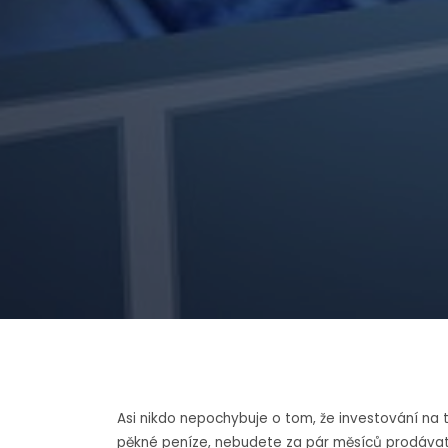
Asi nikdo nepochybuje o tom, že investování na tr
pěkné peníze, nebudete za pár měsíců prodávat 