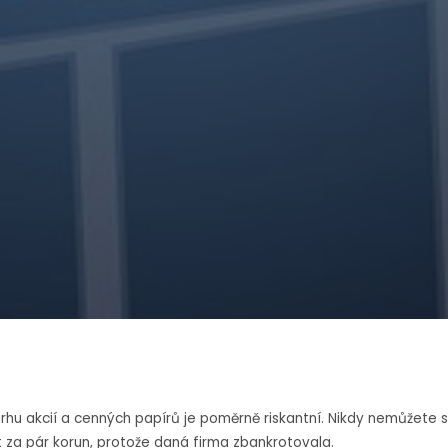
hu akcií a cenných papírů je poměrně riskantní. Nikdy nemůžete s ji
za pár korun, protože daná firma zbankrotovala.