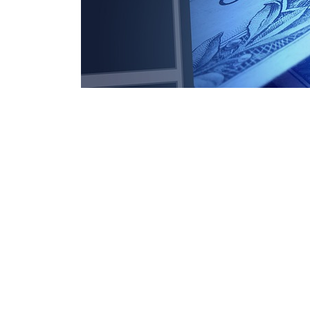
Jde o soubor dat, která ukazují vývoj daného po
však pouze tehdy, pokud máme skutečně všechn