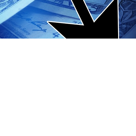
dniku od jeho založení po současnost. Jejich studiem pak můžeme
a kompletní data.