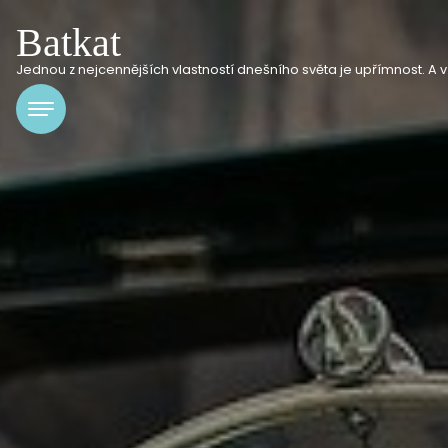
Batkat
Jednou z nejcennějších vlastností dnešního světa je upřímnost. A