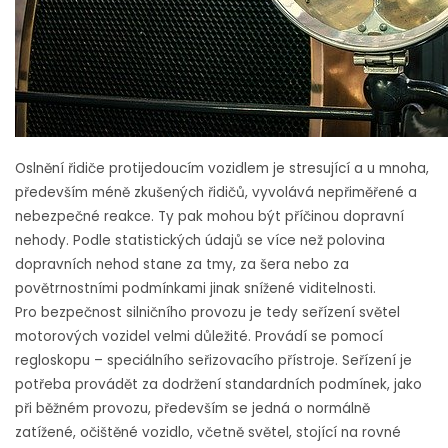
Oslnění řidiče protijedoucím vozidlem je stresující a u mnoha,
především méně zkušených řidičů, vyvolává nepřiměřené a
nebezpečné reakce. Ty pak mohou být příčinou dopravní
nehody. Podle statistických údajů se více než polovina
dopravních nehod stane za tmy, za šera nebo za
povětrnostními podmínkami jinak snížené viditelnosti.
Pro bezpečnost silničního provozu je tedy seřízení světel
motorových vozidel velmi důležité. Provádí se pomocí
regloskopu – speciálního seřizovacího přístroje. Seřízení je
potřeba provádět za dodržení standardních podmínek, jako
při běžném provozu, především se jedná o normálně
zatížené, očištěné vozidlo, včetně světel, stojící na rovné