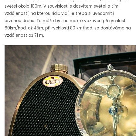
světel okolo 100m. V souvislosti s dosvitem světel a tím i
vzdáleností, na kterou řidič vidí, je třeba si uvědomit i
brzdnou dráhu. Ta může být na mokré vozovce při rychlosti
60km/hod. až 45m, při rychlosti 80 km/hod. se dostáváme na
vzdálenost až 71 m.