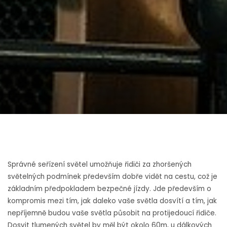
Správné seřízení světel umožňuje řidiči za zhoršených
světelných podmínek především dobře vidět na cestu, což je
základním předpokladem bezpečné jízdy. Jde především o
kompromis mezi tím, jak daleko vaše světla dosvítí a tím, jak
nepříjemně budou vaše světla působit na protijedoucí řidiče.
Dosvit tlumených světel by měl být okolo 60m, u dálkových