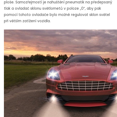
ploše. Samozřejmostí je nahuštění pneumatik na předepsaný
tlak a ovladač sklonu světlometů v poloze „0“, aby pak
pomocí tohoto ovladače bylo možné regulovat sklon světel
při větším zatížení vozidla.