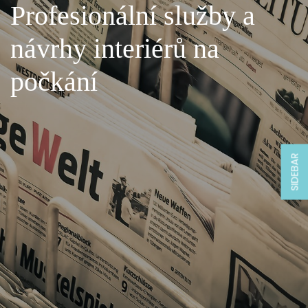
Profesionální služby a
návrhy interiérů na
počkání
SIDEBAR