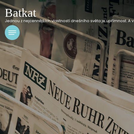
Batkat
Jednou z nejcennějších vlastností dnešního světa je upřímnost. A