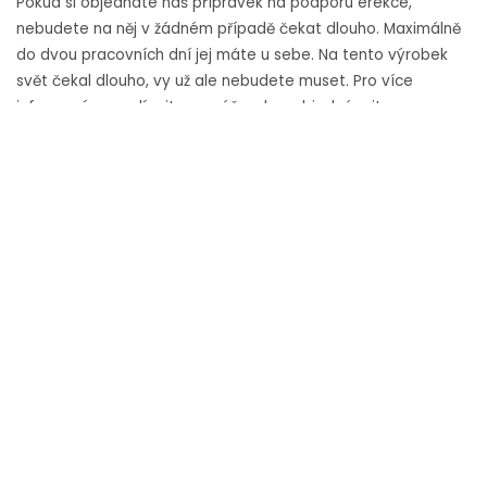
Pokud si objednáte náš přípravek na podporu
erekce
,
nebudete na něj v žádném případě čekat dlouho. Maximálně
do dvou pracovních dní jej máte u sebe. Na tento výrobek
svět čekal dlouho, vy už ale nebudete muset. Pro více
informací se podívejte na náš web a objednávejte na
eshopu třeba ihned.
Zvýšení libida
Nejen erekce, ale i zvýšené libido. To je další z pozitivních
jevů při užívání našeho preparátu Erex24. Sex si tam
mnohem více užijete a procítíte jej od začátku do konce.
5/5 - (1 vote)
«
Online hra jménem Diablo
Ověřovat, ověřovat, ověřovat. Jak se bránit fake news nás
učí nové studentské aplikace
»