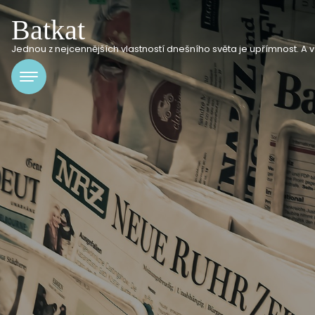
Batkat
Jednou z nejcennějších vlastností dnešního světa je upřímnost. A