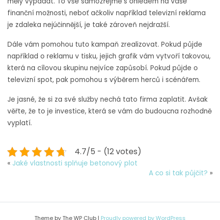
měly vypadat. To vše samozřejmě s ohledem na vaše
finanční možnosti, neboť ačkoliv například televizní reklama
je zdaleka nejúčinnější, je také zároveň nejdražší.
Dále vám pomohou tuto kampaň zrealizovat. Pokud půjde
například o reklamu v tisku, jejich grafik vám vytvoří takovou,
která na cílovou skupinu nejvíce zapůsobí. Pokud půjde o
televizní spot, pak pomohou s výběrem herců i scénářem.
Je jasné, že si za své služby nechá tato firma zaplatit. Avšak
věřte, že to je investice, která se vám do budoucna rozhodně
vyplatí.
4.7/5 - (12 votes)
«
Jaké vlastnosti splňuje betonový plot
A co si tak půjčit?
»
Theme by The WP Club
|
Proudly powered by WordPress