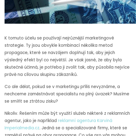
K tomuto účelu se používají nejrůznější marketingové
strategie. Ty jsou obvykle kombinací několika metod
propagace, které se navzájem doplňují tak, aby jejich
výsledný efekt byl co největší. Je však jasné, že aby byla
skutečně účinná, je potřeba ji zvolit tak, aby působila nejvíce
právě na cílovou skupinu zákazníků.
Co ale dělat, pokud se v marketingu příliš nevyznáme, a
nechceme zaměstnávat specialistu na plný úvazek? Musíme
se smířit se ztrátou zisku?
Nikoliv. Řešením může být využití služeb některé z reklamních
agentur, jako je například
reklamní agentura Karviná
Imperialmedia.cz
. Jedná se o specializované firmy, které se
zaměřují právě na obor propagace. Co vše pro vás mohou