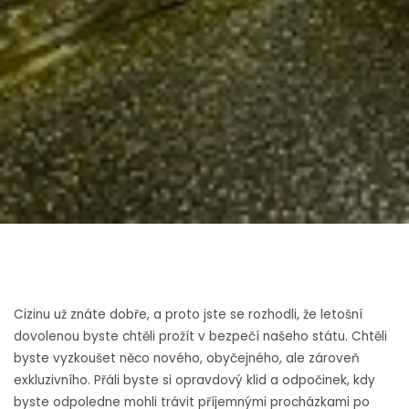
Cizinu už znáte dobře, a proto jste se rozhodli, že letošní
dovolenou byste chtěli prožít v bezpečí našeho státu. Chtěli
byste vyzkoušet něco nového, obyčejného, ale zároveň
exkluzivního. Přáli byste si opravdový klid a odpočinek, kdy
byste odpoledne mohli trávit příjemnými procházkami po