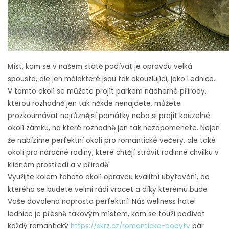
Míst, kam se v našem státě podívat je opravdu velká
spousta, ale jen málokteré jsou tak okouzlující, jako Lednice.
V tomto okolí se můžete projít parkem nádherné přírody,
kterou rozhodně jen tak někde nenajdete, můžete
prozkoumávat nejrůznější památky nebo si projít kouzelné
okolí zámku, na které rozhodně jen tak nezapomenete. Nejen
že nabízíme perfektní okolí pro romantické večery, ale také
okolí pro náročné rodiny, které chtějí strávit rodinné chvilku v
klidném prostředí a v přírodě.
Využijte kolem tohoto okolí opravdu kvalitní ubytování, do
kterého se budete velmi rádi vracet a díky kterému bude
Vaše dovolená naprosto perfektní! Náš
wellness hotel
lednice
je přesně takovým místem, kam se touží podívat
každý romantický
https://skrz.cz/romanticke-pobyty
pár