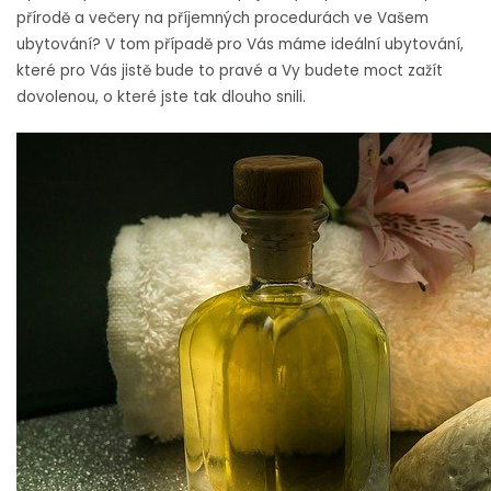
přírodě a večery na příjemných procedurách ve Vašem
ubytování? V tom případě pro Vás máme ideální ubytování,
které pro Vás jistě bude to pravé a Vy budete moct zažít
dovolenou, o které jste tak dlouho snili.