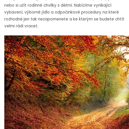
nebo si užít rodinné chvilky s dětmi. Nabízíme vynikající
vybavení, výborné jídlo a odpočinkové procedury na které
rozhodně jen tak nezapomenete a ke kterým se budete chtít
velmi rádi vracet.