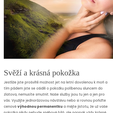
Svěží a krásná pokožka
Jestliže jste prošvihli možnost jet na letní dovolenou k moři a
tím pádem jste se ošidili o pokožku políbenou sluncem do
zlatova, nemusíte smutnit. Naše služby jsou tu jen a jen pro
vás. Využijte jednorázovou návštěvu nebo si rovnou pořiďte
cenově
výhodnou permanentku
a mějte jistotu, že už vaše
pokožka nikdy nebude sněhově bílá, ale naopak vždy krásně