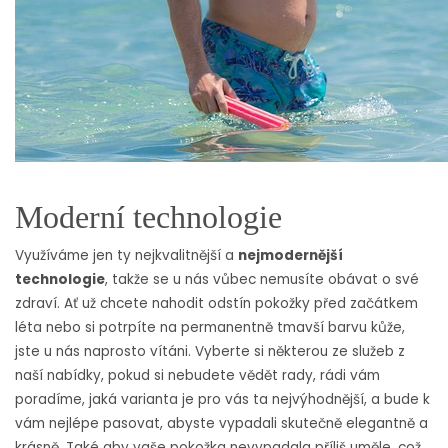
Moderní technologie
Využíváme jen ty nejkvalitnější a
nejmodernější
technologie
, takže se u nás vůbec nemusíte obávat o své
zdraví. Ať už chcete nahodit odstín pokožky před začátkem
léta nebo si potrpíte na permanentně tmavší barvu kůže,
jste u nás naprosto vítáni. Vyberte si některou ze služeb z
naší nabídky, pokud si nebudete vědět rady, rádi vám
poradíme, jaká varianta je pro vás ta nejvýhodnější, a bude k
vám nejlépe pasovat, abyste vypadali skutečně elegantně a
krásně. Také aby vaše pokožka nevypadala příliš uměle, což