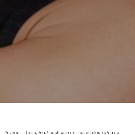
Rozhodli jste se, že už nechcete mít úplně bílou kůži a na