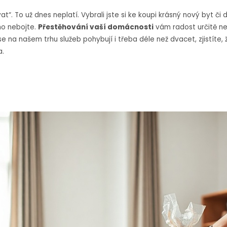
vat“. To už dnes neplatí. Vybrali jste si ke koupi krásný nový byt či
ho nebojte.
Přestěhování vaší domácnosti
vám radost určitě ne
 na našem trhu služeb pohybují i třeba déle než dvacet, zjistíte, že
a.