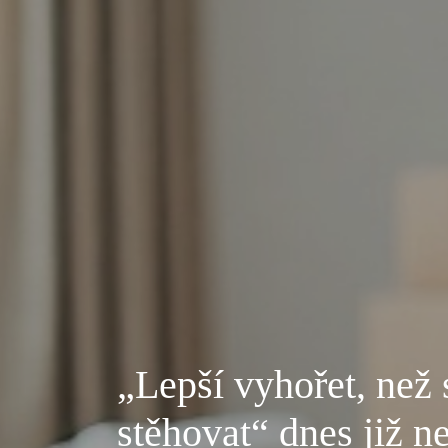
„Lepší vyhořet, než 
stěhovat“ dnes již ne