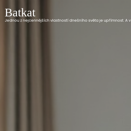
Batkat
Jednou z nejcennějších vlastností dnešního světa je upřímnost. A