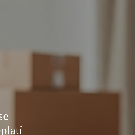
se
platí