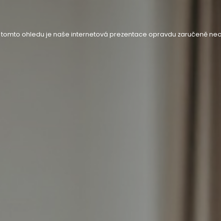
 v tomto ohledu je naše internetová prezentace opravdu zaručeně neo