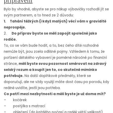
připraveni
Bylo by vhodné, abyste se pro nákup výbavičky rozhodli jít se
svým partnerem, a to hned ze 2 důvodu:
1.
Tahání těžkých (i když malých) věcí vám v graviditě
neprospěje.
2.
Do příprav byste se měli zapojit společně jako
rodiče.
To, co se vám bude hodit, a to, bez čeho dítě rozhodně
nemůže být, jsou zcela odlišné pojmy. Vzhledem k tomu, že
pořízení dětského vybavení je poměrně náročné po finanční
stránce,
měli byste svou pozornost směrovat na zdravý
selský rozum a koupit jen to, co skutečně miminko
potřebuje.
Na další doplňkové předměty, které se
doporučují, ale ne vždy využijí máte dost času po porodu, kdy
reálně uvidíte, jestli jsou potřeba.
Co patří mezi nezbytnosti a měli byste je už doma mít?
– kočárek
– postýlka s matrací
– oblečení (do každého počasí a raději větší velikosti)