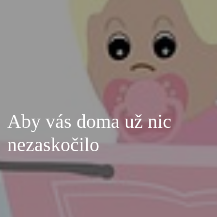
Aby vás doma už nic
nezaskočilo