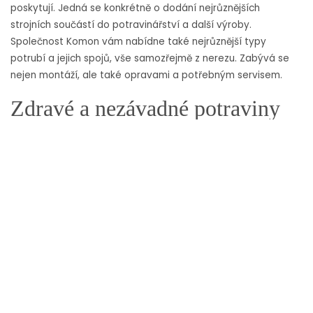
poskytují. Jedná se konkrétně o dodání nejrůznějších
strojních součástí do potravinářství a další výroby.
Společnost Komon vám nabídne také nejrůznější typy
potrubí a jejich spojů, vše samozřejmě z nerezu. Zabývá se
nejen montáží, ale také opravami a potřebným servisem.
Zdravé a nezávadné potraviny
Díky nerezovému nádobí a také různých částí strojů pro
zpracování potravin dosáhnete maximální spokojenosti
zákazníka, tomu se nikdy nestane, že by jeho potraviny byly
jakýmkoliv způsobem závadné. Spolehněte se v tomto na
společnost, která nabídne příjemnou spolupráci a pomůže
vám vybavit vaši výrobnu, provozovnu nebo rovnou celou
továrnu na výrobu potravinářských výrobků.
Nerezové
nádoby
z Kolína navíc jsou vynikajícím pomocníkem do
domácnosti, který usnadní práci a vydrží navěky. Najděte si
nás na internetu a prohlédněte si naše věci z nerezu.