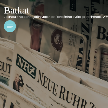
Batkat
Jednou z nejcennějších vlastností dnešního světa je upřímnost. A