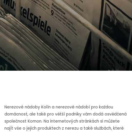
Nerezové nádoby Kolín a nerezové nádobí pro každou
domácnost, ale také pro větší podniky vám dodá osvědčená
společnost Komon. Na internetových stránkách si můžete
najít vše o jejich produktech z nerezu a také službách, které